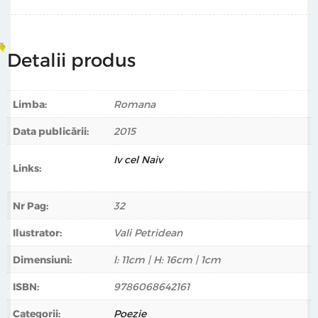
poezia o poate face limpede preţ de câteva versuri.
De făcut cadou, de luat în vacanţă, de păstrat pe
Detalii produs
noptieră, de deschis atunci când vă e dor de jumătatea
voastră mai bună, „16 poezii de iubire pe care mi le-aş fi
scris mie dacă aş fi fost tu” îşi aşteaptă continuarea în
Limba:
Romana
poveştile voastre.
Data publicării:
2015
Iv cel Naiv
Links:
Nr Pag:
32
Ilustrator:
Vali Petridean
Dimensiuni:
l: 11cm | H: 16cm | 1cm
ISBN:
9786068642161
Categorii:
Poezie