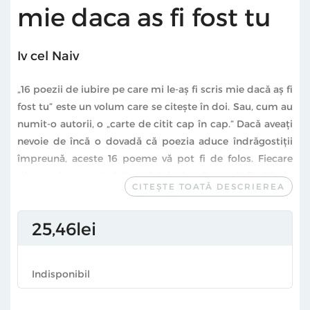
mie daca as fi fost tu
Iv cel Naiv
„16 poezii de iubire pe care mi le-aş fi scris mie dacă aş fi
fost tu” este un volum care se citeşte în doi. Sau, cum au
numit-o autorii, o „carte de citit cap în cap.” Dacă aveaţi
nevoie de încă o dovadă că poezia aduce îndrăgostiţii
împreună, aceste 16 poeme vă pot fi de folos. Fiecare
dintre ele este tipărit astfel încât să poată fi citit în
CITEȘTE TOATĂ DESCRIEREA
acelaşi timp de o pereche de îndrăgostiţi.
25
46
lei
Incluse în cel de-al patrulea volum semnat de Iv cel Naiv
şi ilustrat de Vali Petridean, cele 16 poezii ar putea fi 16
prilejuri de apropiere după o ceartă furtunoasă; sau 16
Indisponibil
momente numai ale voastre în aglomeraţia de la
metrou; sau 16 dovezi că, oricât de complicată e iubirea,