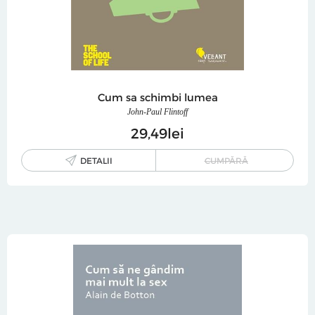
Cum sa schimbi lumea
John-Paul Flintoff
29
49
lei
DETALII
CUMPĂRĂ