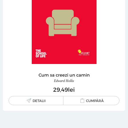
Cum sa creezi un camin
Edward Hollis
29
49
lei
DETALII
CUMPĂRĂ