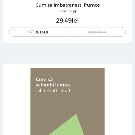
Cum sa imbatranesti frumos
Anne Karpf
29
49
lei
DETALII
CUMPĂRĂ