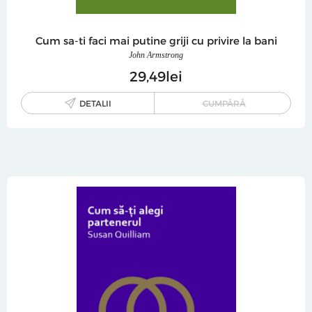
Cum sa-ti faci mai putine griji cu privire la bani
John Armstrong
29
49
lei
DETALII
CUMPĂRĂ