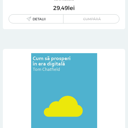
29
49
lei
DETALII
CUMPĂRĂ