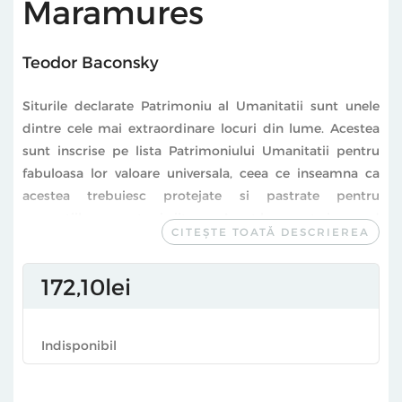
Maramures
Teodor Baconsky
Siturile declarate Patrimoniu al Umanitatii sunt unele
dintre cele mai extraordinare locuri din lume. Acestea
sunt inscrise pe lista Patrimoniului Umanitatii pentru
fabuloasa lor valoare universala, ceea ce inseamna ca
acestea trebuiesc protejate si pastrate pentru
generatiile prezente si viitoare. Acest lucru este in acord
CITEȘTE TOATĂ DESCRIEREA
cu Conventia Patrimoniului Umanitatii, care a fost
conceputa pentru a permite tarilor sa se alature in
172
10
lei
protejarea atat a monumentelor proprii cat si a
celorlalte impartasite omenirii si declarate Patrimoniu al
Umanitatii.
Indisponibil
Conventia Patrimoniului Umanitatii este una dintre cele
mai ratificate conventii din intreaga lume, adoptata