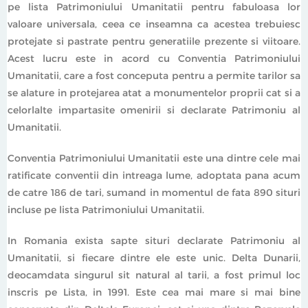
(
Koichiro Matsuura - Director General al UNESCO
)
pe lista Patrimoniului Umanitatii pentru fabuloasa lor
valoare universala, ceea ce inseamna ca acestea trebuiesc
protejate si pastrate pentru generatiile prezente si viitoare.
Acest lucru este in acord cu Conventia Patrimoniului
Umanitatii, care a fost conceputa pentru a permite tarilor sa
se alature in protejarea atat a monumentelor proprii cat si a
celorlalte impartasite omenirii si declarate Patrimoniu al
Umanitatii.
Conventia Patrimoniului Umanitatii este una dintre cele mai
ratificate conventii din intreaga lume, adoptata pana acum
de catre 186 de tari, sumand in momentul de fata 890 situri
incluse pe lista Patrimoniului Umanitatii.
In Romania exista sapte situri declarate Patrimoniu al
Umanitatii, si fiecare dintre ele este unic. Delta Dunarii,
deocamdata singurul sit natural al tarii, a fost primul loc
inscris pe Lista, in 1991. Este cea mai mare si mai bine