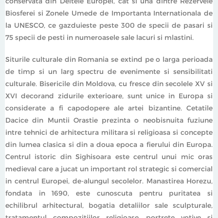
conservata din Deltele Europei, cat si una dintre Rezervele
Biosferei si Zonele Umede de Importanta Internationala de
la UNESCO, ce gazduieste peste 300 de specii de pasari si
75 specii de pesti in numeroasele sale lacuri si mlastini.
Siturile culturale din Romania se extind pe o larga perioada
de timp si un larg spectru de evenimente si sensibilitati
culturale. Bisericile din Moldova, cu fresce din secolele XV si
XVI decorand zidurile exterioare, sunt unice in Europa si
considerate a fi capodopere ale artei bizantine. Cetatile
Dacice din Muntii Orastie prezinta o neobisnuita fuziune
intre tehnici de arhitectura militara si religioasa si concepte
din lumea clasica si din a doua epoca a fierului din Europa.
Centrul istoric din Sighisoara este centrul unui mic oras
medieval care a jucat un important rol strategic si comercial
in centrul Europei, de-alungul secolelor. Manastirea Horezu,
fondata in 1690, este cunoscuta pentru puritatea si
echilibrul arhitectural, bogatia detaliilor sale sculpturale,
tratamentul compozitiilor religioase, portrete votive si