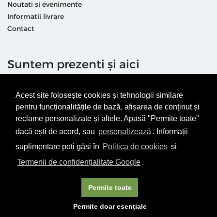
Noutati si evenimente
Informatii livrare
Contact
Suntem prezenti și aici
Acest site folosește cookies și tehnologii similare
pentru funcționalitățile de bază, afișarea de conținut și
reclame personalizate și altele. Apasă "Permite toate"
dacă ești de acord, sau
personalizează
. Informații
Termeni & condiții
Politică de utilizare cookie-uri
suplimentare poți găsi în
Politica de cookies
și
Politică de Confidențialitate
ANPC
Termenii de confidențialitate Google
.
© Editura Vellant 2026 | ® Conținut cu drepturi protejate
Permite toate
Permite doar esențiale