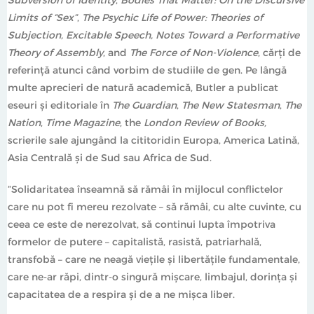
Ionela Băluță
- profesoară universitară, Facultatea de
Limits of “Sex”
,
The Psychic Life of Power: Theories of
Științe Politice, Universitatea din București
Subjection, Excitable Speech, Notes Toward a Performative
Theory of Assembly
, and
The Force of Non-Violence
, cărți de
referință atunci când vorbim de studiile de gen. Pe lângă
multe aprecieri de natură academică, Butler a publicat
eseuri și editoriale în
The Guardian
,
The New Statesman
,
The
Nation
,
Time Magazine
, the
London Review of Books,
scrierile sale ajungând la cititoridin Europa, America Latină,
Asia Centrală și de Sud sau Africa de Sud.
”Solidaritatea înseamnă să rămâi în mijlocul conflictelor
care nu pot fi mereu rezolvate – să rămâi, cu alte cuvinte, cu
ceea ce este de nerezolvat, să continui lupta împotriva
formelor de putere – capitalistă, rasistă, patriarhală,
transfobă – care ne neagă viețile și libertățile fundamentale,
care ne-ar răpi, dintr-o singură mișcare, limbajul, dorința și
capacitatea de a respira și de a ne mișca liber.