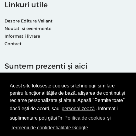
Linkuri utile
Despre Editura Vellant
Noutati si evenimente
Informatii livrare
Contact
Suntem prezenti și aici
Acest site folosește cookies și tehnologii similare
pentru funcționalitățile de bază, afișarea de conținut și
reclame personalizate și altele. Apasă "Permite toate"
dacă ești de acord, sau
personalizează
. Informații
Termeni & condiții
Politică de utilizare cookie-uri
suplimentare poți găsi în
Politica de cookies
și
Politică de Confidențialitate
ANPC
Termenii de confidențialitate Google
.
© Editura Vellant 2026 | ® Conținut cu drepturi protejate