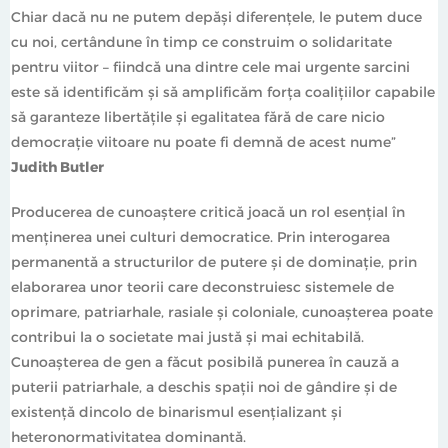
Chiar dacă nu ne putem depăși diferențele, le putem duce
cu noi, certândune în timp ce construim o solidaritate
pentru viitor – fiindcă una dintre cele mai urgente sarcini
este să identificăm și să amplificăm forța coalițiilor capabile
să garanteze libertățile și egalitatea fără de care nicio
democrație viitoare nu poate fi demnă de acest nume”
Judith Butler
Producerea de cunoaștere critică joacă un rol esențial în
menținerea unei culturi democratice. Prin interogarea
permanentă a structurilor de putere și de dominație, prin
elaborarea unor teorii care deconstruiesc sistemele de
oprimare, patriarhale, rasiale și coloniale, cunoașterea poate
contribui la o societate mai justă și mai echitabilă.
Cunoașterea de gen a făcut posibilă punerea în cauză a
puterii patriarhale, a deschis spații noi de gândire și de
existență dincolo de binarismul esențializant și
heteronormativitatea dominantă.