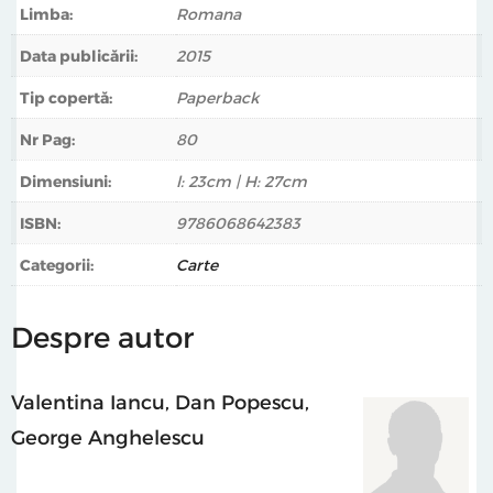
Limba:
Romana
Data publicării:
2015
Tip copertă:
Paperback
Nr Pag:
80
Dimensiuni:
l: 23cm | H: 27cm
ISBN:
9786068642383
Categorii:
Carte
Despre autor
Valentina Iancu
,
Dan Popescu
,
George Anghelescu