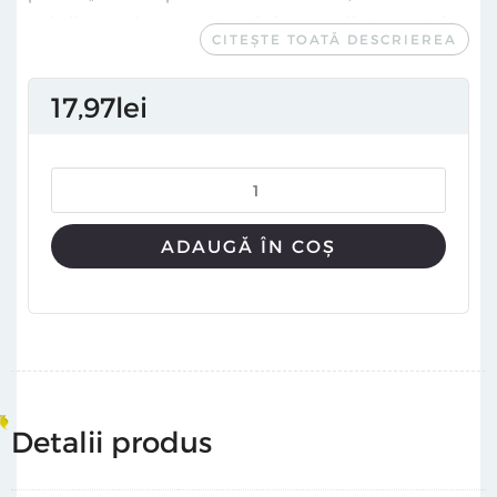
artiştii care aduce consistenţă şi personalitate acestui
CITEȘTE TOATĂ DESCRIEREA
mediu de exprimare vizuală. Albumul este o reflecţie
poetică, personală, asupra formării, afirmării şi evoluţiei
17
97
lei
unui pictor tânăr, contemporan. Reuneşte texte
semnate de Valentina Iancu şi Dan Popescu, precum şi
un interviu al Andreei Cazan cu artistul.
ADAUGĂ ÎN COȘ
Detalii produs