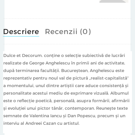
Descriere
Recenzii (0)
Dulce et Decorum. conţine o selecţie subiectivă de lucrări
realizate de George Anghelescu în primii ani de activitate,
după terminarea facultăţii. Bucureştean, Anghelescu este
reprezentativ pentru noul val de pictură „realist-capitalistă“
a momentului, unul dintre artiştii care aduce consistenţă şi
personalitate acestui mediu de exprimare vizuală. Albumul
este o reflecţie poetică, personală, asupra formării, afirmării
şi evoluţiei unui pictor tânăr, contemporan. Reuneşte texte
semnate de Valentina Iancu şi Dan Popescu, precum şi un
interviu al Andreei Cazan cu artistul.