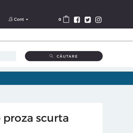
Cont
0
CĂUTARE
e proza scurta