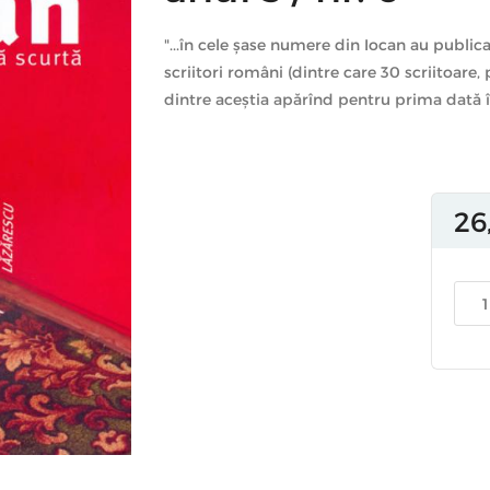
"...în cele șase numere din Iocan au publi
scriitori români (dintre care 30 scriitoare
dintre aceștia apărînd pentru prima dată în
26