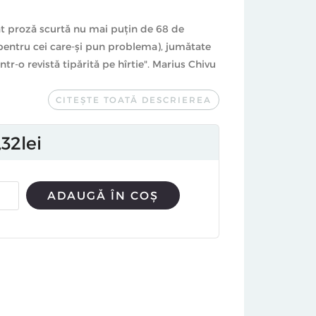
cat proză scurtă nu mai puțin de 68 de
, pentru cei care-și pun problema), jumătate
tr-o revistă tipărită pe hîrtie". Marius Chivu
CITEȘTE TOATĂ DESCRIEREA
32
lei
ADAUGĂ ÎN COȘ