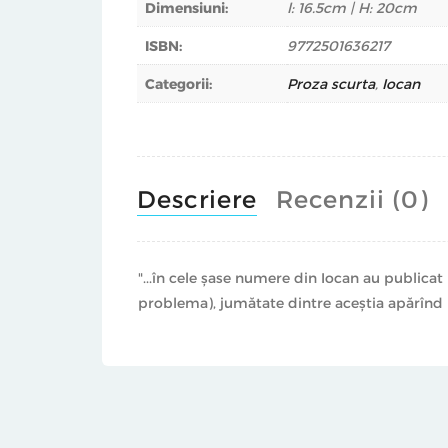
Dimensiuni:
l: 16.5cm | H: 20cm
ISBN:
9772501636217
Categorii:
Proza scurta
,
Iocan
Descriere
Recenzii (0)
"...în cele șase numere din Iocan au publicat
problema), jumătate dintre aceștia apărînd p