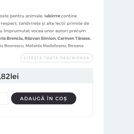
goste pentru animale, I
ubirrre
conţine
rrespect, tandrrreţe şi alte lecţii primite de
re au împrumutat vocea unor autori precum
Horia Brenciu, Răzvan Simion, Carmen Tănase,
viu Boerescu, Melania Medeleanu, Roxana
lescu, Marius Vintilă, Raluca Moianu, Oana
CITEȘTE TOATĂ DESCRIEREA
 Marie Jeanne Ganciu, Roxana Radu, Oana
 Raluca Simion, Adela Dan, Anca Lupeş,
82
lei
eoteasa, Luca Niculescu
sau
Dana Ţocu
. În
rile unor autori străini:
Neil Gaiman
, laureat
tacy Mantle
, umoristă şi apărătoare ferventă
ADAUGĂ ÎN COȘ
sti vizuali în vogă care şi-au pus la bătaie
are poveste din carte:
Pisica Pătrată
i Branea, Ghica Popa, 87, Ionuţ Popescu,
ciu, Ioana Pârvan, Elie J. Haddad, Cristian