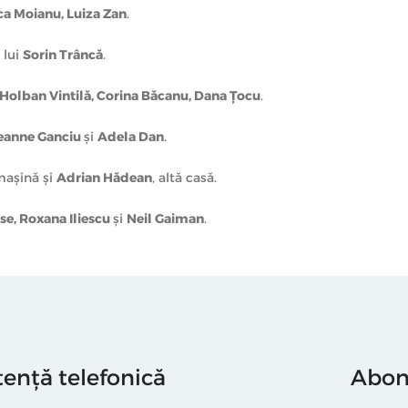
a Moianu, Luiza Zan
.
 lui
Sorin Trâncă
.
Holban Vintilă, Corina Băcanu, Dana Ţocu
.
eanne Ganciu
şi
Adela Dan
.
 maşină şi
Adrian Hădean
, altă casă.
e, Roxana Iliescu
şi
Neil Gaiman
.
tență telefonică
Abone