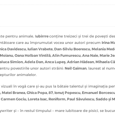
cartiere, cum au făcut
Anca Lupeş, Iulian 
5 motive pentru a avea un câine, după păr
surpriza lui
Dan Silviu Boerescu
.
Animale care transformă o locuinţă în ac
ste pentru animale, I
ubirrre
conţine treizeci şi trei de poveşti des
Roxana Radu
.
ecuvântătoare care au împrumutat vocea unor autori precum
Irina M
Poveşti magice ţesute de
Ana Naie, Maria 
ca Davidescu, Iulian Vrabete, Dan-Silviu Boerescu, Melania Mede
a Moianu, Oana Holban Vintilă, Alin Fumurescu, Ana Naie, Marie 
Isprăvi la care să râzi cu lacrimi, sau să 
luca Simion, Adela Dan, Anca Lupeş, Adrian Hădean, Mihaela Căl
Cotabiţă, Stacy Mantle şi Răzvan Simion
.
pentru povestirile unor autori străini:
Neil Gaiman
, laureat al num
epturilor animalelor.
Mămici cu pisici ca
Oana Duşmănescu, Ralu
ti vizuali în vogă care şi-au pus la bătaie talentul şi imaginaţia pe
Starurile
Irinei Margareta Nistor
şi cascador
, Matei Branea, Ghica Popa, 87, Ionuţ Popescu, Emanuel Borcescu, 
n, Carmen Gociu, Loreta Isac, Reniform, Paul Săvulescu, Saddo şi
Lumea din perspectiva lor, tradusă de
Oan
ywriter şi – în restul timpului – mare iubitoare de pisici, se buc
Operaţiuni de salvare întreprinse de
Marie