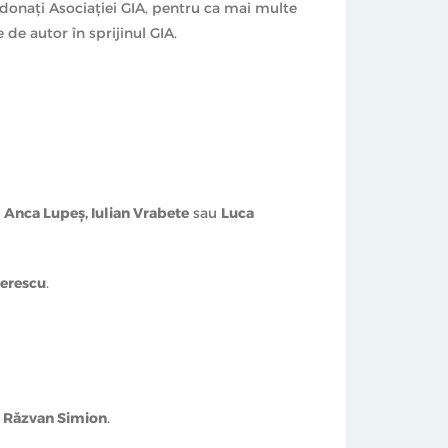
i donaţi Asociaţiei GIA, pentru ca mai multe
 de autor în sprijinul GIA.
tă maşină şi
Adrian Hădean
, altă casă.
ase, Roxana Iliescu
şi
Neil Gaiman
.
t
Anca Lupeş, Iulian Vrabete
sau
Luca
oerescu
.
şi Răzvan Simion
.