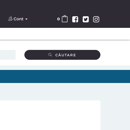
Cont
0
CĂUTARE