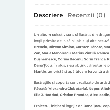
Descriere
Recenzii (0)
Un album colectiv scris şi ilustrat din drago
lecţii primite de la câini, pisici şi alte n
Brenciu, Răzvan Simion, Carmen Tănase, Moni
Zan, Maria Manolescu, Marius Vintilă, Raluc
Duşmănescu, Corina Băcanu, Sorin Tranca, Ra
Dana Ţocu
. În plus, s-au obţinut drepturile 
Mantle
, umoristă şi apărătoare ferventă a dr
Ilustraţiile şi coperta sunt realizate de artis
Pătrată (Alexandru Ciubotariu), Noper, Aitch
Elie J. Haddad, Cristian Prandea, Alex Icodi
Proiectul, iniţiat şi îngrijit de
Dana Ţocu
, cop