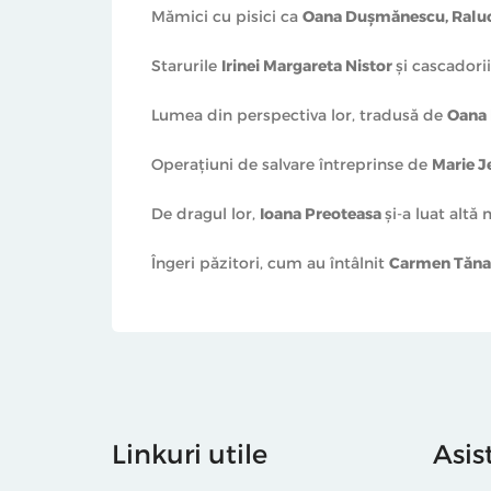
Mămici cu pisici ca
Oana Duşmănescu, Raluc
Starurile
Irinei Margareta Nistor
şi cascadorii
Lumea din perspectiva lor, tradusă de
Oana 
Operaţiuni de salvare întreprinse de
Marie J
De dragul lor,
Ioana Preoteasa
şi-a luat altă
Îngeri păzitori, cum au întâlnit
Carmen Tănas
Linkuri utile
Asis