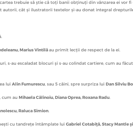
rtea trebuie să ştie că toţi banii obţinuţi din vânzarea ei vor f
utorii, cât şi ilustratorii textelor şi-au donat integral drepturile
De dragul lor,
Ioana Preoteasa
şi-a luat al
Îngeri păzitori, cum au întâlnit
Carmen Tăn
ă.
deleanu, Marius Vintilă
au primit lecţii de respect de la ei.
ri, s-au escaladat blocuri şi s-au colindat cartiere, cum au făcu
ea lui
Alin Fumurescu
, sau 5 câini, spre surpriza lui
Dan Silviu B
ă, cum au
Mihaela Călinoiu, Diana Oprea, Roxana Radu
.
anolescu, Raluca Simion
.
mbeşti cu tandreţe întâmplate lui
Gabriel Cotabiţă, Stacy Mantle 