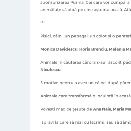
sponsorizarea Purina. Cei care vor cumpăra ca
animăluţe să aibă pe cine aştepta acasă. Atât a
***
Pisici, câini, un papagal, un coiot şi o panter
Monica Davidescu, Horia Brenciu, Melania Me
Animale în căutarea cărora s-au răscolit pădu
Niculescu
.
5 motive pentru a avea un câine, după părer
Animale care transformă o locuinţă în acas
Poveşti magice ţesute de
Ana Naie, Maria M
Isprăvi la care să râzi cu lacrimi, sau să zâ