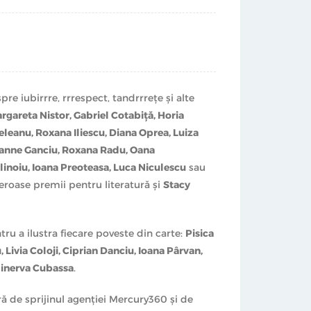
Vrabete
sau
Luca Niculescu
.
erea lui
Alin Fumurescu
, sau 5 câini, spre
asă, cum au
Mihaela Călinoiu, Diana Oprea,
pre iubirrre, rrrespect, tandrrreţe şi alte
argareta Nistor, Gabriel Cotabiţă, Horia
Manolescu, Raluca Simion
.
leanu, Roxana Iliescu, Diana Oprea, Luiza
Jeanne Ganciu, Roxana Radu, Oana
zâmbeşti cu tandreţe întâmplate lui
Gabriel
inoiu, Ioana Preoteasa, Luca Niculescu
sau
eroase premii pentru literatură şi
Stacy
ca Moianu, Luiza Zan
.
ntru a ilustra fiecare poveste din carte:
Pisica
ii lui
Sorin Trâncă
.
Livia Coloji, Ciprian Danciu, Ioana Pârvan,
 Minerva Cubassa
.
a Holban Vintilă, Corina Băcanu, Dana Ţocu
.
ură de sprijinul agenţiei Mercury360 şi de
 Jeanne Ganciu
şi
Adela Dan
.