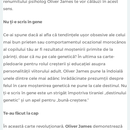
renumitului psiholog Oliver James te vor călăuzi în acest
sens.
,,Ce sper să reușesc să explic în această carte este că
aspectele practice reale ale satisfacerii nevoilor copiilor
Nu ți-e scris în gene
sub 3 ani nu reprezintă o problemă. Prin asta nu vreau
să spun că e simplu ca bună ziua și nici că a fi mamă
Ce-ai spune dacă ai afla că tendinţele uşor obsesive ale celui
este altceva decât o muncă istovitoare, repetitivă și
mai bun prieten sau comportamentul ocazional morocănos
incredibil de exigentă din punct de vedere emoțional,
al copilului tău ar fi rezultatul moştenirii primite de la
intelectual și psihic. Ce vreau să zic este că, în momentul
părinţi, doar că nu pe cale genetică? În ultima sa carte-
în care te oprești și te gândești la asta, majoritatea
pledoarie pentru rolul creşterii şi educaţiei asupra
oamenilor pot schimba un scutec, ridica în brațe un
personalităţii viitorului adult, Oliver James pune la îndoială
bebeluș care plânge sau încălzi laptele pentru biberon.
unele dintre cele mai adânc înrădăcinate prezumţii despre
Pașii, material vorbind, de care este nevoie sunt ușori în
felul în care moştenirea genetică ne pune la cale destinul. Nu
esență. Dificultatea apare din a ști exact ce pași să
ți-e scris în gene este un strigăt împotriva tiraniei „destinului
întreprinzi, când și cum să-i execuți într-un moment
genetic” şi un apel pentru „bună-creștere.”
dat.
Te-au făcut la cap
Provocarea pe care o ridică poziția de mamă a unui
copil sub 3 ani este aceea de a aranja lucrurile în așa fel
În această carte revoluţionară,
Oliver James
demonstrează