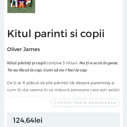
Kitul parinti si copii
Oliver James
Kitul părinți și copii
conține 3 titluri:
Nu ți-e scris în gene,
Te-au făcut la cap, Cum să nu-l faci la cap
.
Ce ți-ar fi plăcut să știe părinții tăi despre parenting și
cum îți dai seama în ce măsură persoana care ești astăzi
e rezultatul felului în care ai fost crescut, nu al genelor?
CITEȘTE TOATĂ DESCRIEREA
Ai vrea să afli acum mai multe despre parenting ca să fii
un părinte cât mai bun cu putință pentru copilul tău?
Cărțile renumitului psiholog Oliver James te vor călăuzi
124
64
lei
în acest sens.