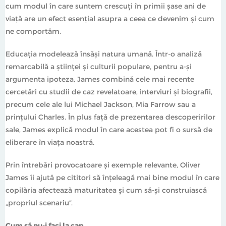
încât să nu te simți copleșită sau să te afli în
cum modul în care suntem crescuţi în primii șase ani de
permanență sub asediu.”
viață are un efect esențial asupra a ceea ce devenim și cum
ne comportăm.
Oliver James
Educaţia modelează însăși natura umană. Într-o analiză
remarcabilă a științei și culturii populare, pentru a-şi
argumenta ipoteza, James combină cele mai recente
cercetări cu studii de caz revelatoare, interviuri și biografii,
precum cele ale lui Michael Jackson, Mia Farrow sau a
prințului Charles. În plus față de prezentarea descoperirilor
sale, James explică modul în care acestea pot fi o sursă de
eliberare în viața noastră.
Prin întrebări provocatoare și exemple relevante, Oliver
James îi ajută pe cititori să înțeleagă mai bine modul în care
copilăria afectează maturitatea și cum să-și construiască
„propriul scenariu“.
Cum să nu-i faci la cap