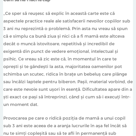
,,Ce sper să reușesc să explic în această carte este că
aspectele practice reale ale satisfacerii nevoilor copiilor sub
3 ani nu reprezintă o problemă. Prin asta nu vreau să spun
că e simplu ca bună ziua și nici că a fi mamă este altceva
decât o muncă istovitoare, repetitivă și incredibil de
exigentă din punct de vedere emoțional, intelectual și
psihic. Ce vreau să zic este că, în momentul în care te
oprești și te gândești la asta, majoritatea oamenilor pot
schimba un scutec, ridica în brațe un bebeluș care plânge
sau încălzi laptele pentru biberon. Pașii, material vorbind, de
care este nevoie sunt ușori în esență. Dificultatea apare din a
ști exact ce pași să întreprinzi, când și cum să-i execuți într-
un moment dat.
Provocarea pe care o ridică poziția de mamă a unui copil
sub 3 ani este aceea de a aranja lucrurile în așa fel încât să
nu te simți copleșită sau să te afli în permanență sub