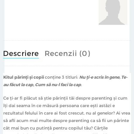
demonstrează cum modul în care suntem crescuţi în
primii șase ani de viață are un efect esențial asupra a
ceea ce devenim și cum ne comportăm.
Educaţia modelează însăși natura umană. Într-o analiză
remarcabilă a științei și culturii populare, pentru a-şi
argumenta ipoteza, James combină cele mai recente
cercetări cu studii de caz revelatoare, interviuri și
Descriere
Recenzii (0)
biografii, precum cele ale lui Michael Jackson, Mia
Farrow sau a prințului Charles. În plus față de
prezentarea descoperirilor sale, James explică modul în
Kitul părinți și copii
conține 3 titluri:
Nu ți-e scris în gene, Te-
care acestea pot fi o sursă de eliberare în viața noastră.
au făcut la cap, Cum să nu-l faci la cap
.
Prin întrebări provocatoare și exemple relevante, Oliver
Ce ți-ar fi plăcut să știe părinții tăi despre parenting și cum
James îi ajută pe cititori să înțeleagă mai bine modul în
îți dai seama în ce măsură persoana care ești astăzi e
care copilăria afectează maturitatea și cum să-și
rezultatul felului în care ai fost crescut, nu al genelor? Ai vrea
construiască „propriul scenariu“.
să afli acum mai multe despre parenting ca să fii un părinte
cât mai bun cu putință pentru copilul tău? Cărțile
Cum să nu-i faci la cap