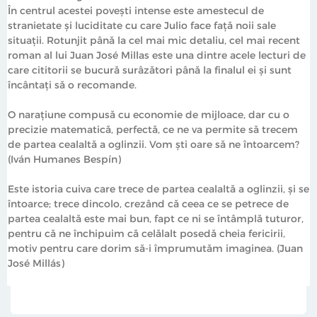
În centrul acestei povești intense este amestecul de
stranietate și luciditate cu care Julio face față noii sale
situații. Rotunjit până la cel mai mic detaliu, cel mai recent
roman al lui Juan José Millas este una dintre acele lecturi de
care cititorii se bucură surâzători până la finalul ei și sunt
încântați să o recomande.
O narațiune compusă cu economie de mijloace, dar cu o
precizie matematică, perfectă, ce ne va permite să trecem
de partea cealaltă a oglinzii. Vom ști oare să ne întoarcem?
(Iván Humanes Bespín)
Este istoria cuiva care trece de partea cealaltă a oglinzii, și se
întoarce; trece dincolo, crezând că ceea ce se petrece de
partea cealaltă este mai bun, fapt ce ni se întâmplă tuturor,
pentru că ne închipuim că celălalt posedă cheia fericirii,
motiv pentru care dorim să-i împrumutăm imaginea. (Juan
José Millás)