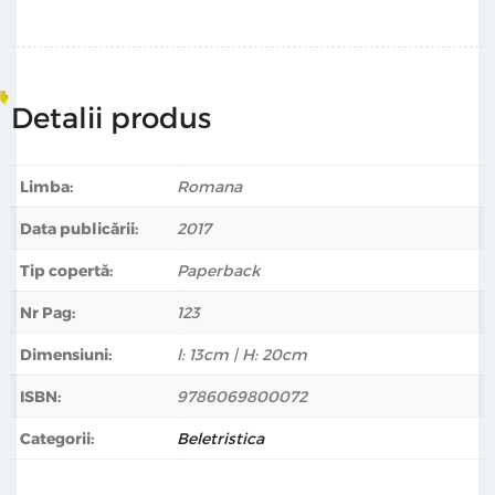
petrece de partea cealaltă este mai bun, fapt ce ni se
întâmplă tuturor, pentru că ne închipuim că celălalt
posedă cheia fericirii, motiv pentru care dorim să-i
împrumutăm imaginea. (Juan José Millás)
Detalii produs
Limba:
Romana
Data publicării:
2017
Tip copertă:
Paperback
Nr Pag:
123
Dimensiuni:
l: 13cm | H: 20cm
ISBN:
9786069800072
Categorii:
Beletristica