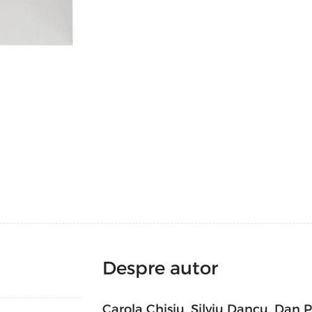
”work in progress”, un ”performance” în si
principal. Și s-a arătat în premieră. Expoz
ascunde în fundația din beton a clădirii. C
clădirea muzeului care a găzduit-o. După d
un pretext pentru arta pe care o va găzdui
Catalogul MAMUCA așadar, a treia compon
de MARe cu ocazia Nopții Albe a Galeriilor
elementul permanent dintr-o expoziție cu ”a
și s-a ”consumat” în doar câteva ore!), pre
Catalogul este produsul finit, împlinit, dar 
dense, dar efemere, dintr-un spațiu care î
sunt, de fapt, ”antiautori”. Nu neapărat ni
care nu reprezintă acel ”estabishment” con
vernisaje, în mulțime de articole apărute în
DANCU, Dan POPESCU, Ioana PEARSICĂ, Io
ZEGREAN (îi numim aici în ordine alfabetică
galeriști, conservatori, PR-i culturali, mas
sunt critici de artă. Sau poate că tocmai de
Despre autor
Erwin KESSLER, curator al expoziției, coor
introducerii (o ”Notă de sens”), nu se conside
artei.Catalogul nu prezintă imaginile lucrăr
Carola Chisiu
,
Silviu Dancu
,
Dan P