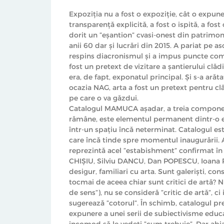
Expoziția nu a fost o expoziție, cât o expuner
transparență explicită, a fost o ispită, a fo
dorit un ”eșantion” cvasi-onest din patrimon
anii 60 dar și lucrări din 2015. A pariat pe 
respins diacronismul și a impus puncte comu
fost un pretext de vizitare a șantierului clă
era, de fapt, exponatul principal. Și s-a ară
ocazia NAG, arta a fost un pretext pentru cl
pe care o va găzdui.
Catalogul MAMUCA așadar, a treia component
rămâne, este elementul permanent dintr-o expo
într-un spațiu încă neterminat. Catalogul este
care încă tinde spre momentul inaugurării. A
reprezintă acel ”estabishment” confirmat în d
CHIȘIU, Silviu DANCU, Dan POPESCU, Ioana P
desigur, familiari cu arta. Sunt galeriști, co
tocmai de aceea chiar sunt critici de artă? N
de sens”), nu se consideră ”critic de artă”, ci
sugerează ”cotorul”. În schimb, catalogul pr
expunere a unei serii de subiectivisme educate
incomod să le vedeți ”cum trebuie”. Dar abi