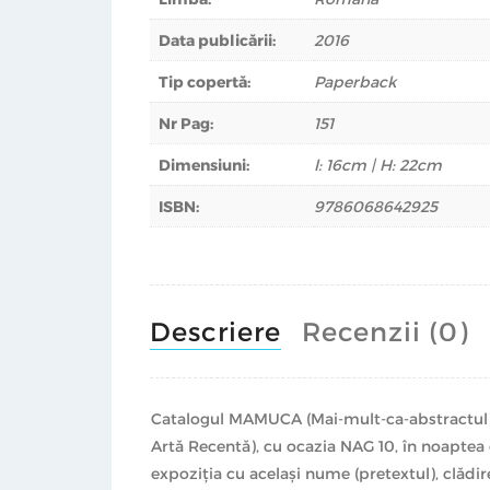
Data publicării:
2016
Tip copertă:
Paperback
Nr Pag:
151
Dimensiuni:
l: 16cm | H: 22cm
ISBN:
9786068642925
Descriere
Recenzii (0)
Catalogul MAMUCA (Mai-mult-ca-abstractul), 
Artă Recentă), cu ocazia NAG 10, în noapte
expoziția cu același nume (pretextul), clădi