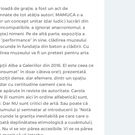
rioadă de grație, a fost un act de
semnate de tot atâția autori, MAMUCA s-a
r-un concept unitar (dar ludic) lucrări din
 incompatibile, a ignorat anacronismul, a
e) nimeni. Pe de altă parte, expoziția a
un ”performance” în sine, clădirea muzeului
ascunde în fundația din beton a clădirii. Cu
direa muzeului va fi un pretext pentru arta
Albe a Galeriilor din 2016. El este ceea ce
consumat” în doar câteva ore!), prezentată
poziții dense, dar efemere, dintr-un spațiu
, dar cu certitudine oameni care nu
 apărute în reviste de autoritate. Carola
îi numim aici în ordine alfabetică) sunt,
ei. Dar NU sunt critici de artă. Sau poate că
lumului și semnatar al introducerii (o ”Notă
ascunde la granița inevitabilă pe care care o
toată deplinătatea etimologică a cuvântului),
. Nu vi se vor părea accesibile. Vi se va părea
 menit să vă întrebe: