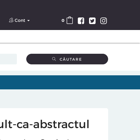
Cont
0
CĂUTARE
t-ca-abstractul