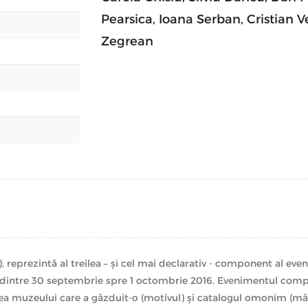
care care o sugerează ”cotorul”. În schimb,
Pearsica
,
Ioana Serban
,
Cristian 
imagini. Textele unor amatori (în toată dep
expunere a unei serii de subiectivisme educa
Zegrean
Nu vi se vor oferi lesne. Nu vi se vor părea
vedeți ”cum trebuie”. Dar abia în asta co
proiect menit să vă întrebe:
Arta poate fi văzută ”cum trebuie”?
reprezintă al treilea – și cel mai declarativ - component al e
a dintre 30 septembrie spre 1 octombrie 2016. Evenimentul com
rea muzeului care a găzduit-o (motivul) și catalogul omonim (măr