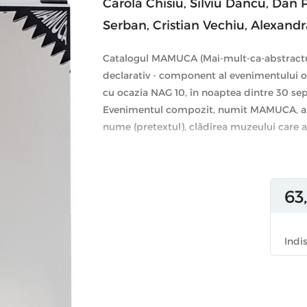
Carola Chisiu
,
Silviu Dancu
,
Dan 
Serban
,
Cristian Vechiu
,
Alexandr
Catalogul MAMUCA (Mai-mult-ca-abstractul),
declarativ - component al evenimentului 
cu ocazia NAG 10, în noaptea dintre 30 se
Evenimentul compozit, numit MAMUCA, a pr
nume (pretextul), clădirea muzeului care 
(mărturia).
Expoziția nu a fost o expoziție, cât o expun
dispărut. A durat cât o perioadă de grație,
63
fost o ispită, a fost o ”eroare”, o promisiu
semnate de tot atâția autori, MAMUCA s-a 
patrimoniul MARe. A ”tăiat” oblic decenii
Indi
unitar (dar ludic) lucrări din anii 60 dar și
discursuri care din punct de vedere ”canon
anacronismul, a respins diacronismul și
convențional nu le caută (sau nu le găsește)
un pretext de vizitare a șantierului clădiri