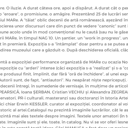
e. O iluzie. A durat câteva ore, apoi a dispărut. A durat cât o pe
st o ”eroare”, o promisiune, o amăgire. Prezentând 25 de lucrări 
iul MARe. A ”tăiat” oblic decenii de artă românească, așezând înt
asocierea unor discursuri care din punct de vedere ”canonic” sunt
ne acolo unde în mod convențional nu le caută (sau nu le găseșt
dirii MARe, în timpul NAG 10. Un șantier, un ”work in progress”, 
tat în premieră. Expoziția s-a ”întâmplat” doar pentru a se putea 
ădirea muzeului care a găzduit-o. După deschiderea oficială, clă
ă a expoziției-performance organizată de MARe cu ocazia Nopții 
ziție cu ”arderi” intense (căci expoziția s-a ”realizat” și s-a ”
 produsul finit, împlinit, dar fără ”oră de închidere”, al unei ex
utorii sunt, de fapt, ”antiautori”. Nu neapărat niște nepricepuți
ecenii întregi, în sumedenie de vernisaje, în mulțime de articole
EARSICĂ, Ioana ȘERBAN, Cristian VECHIU și Alexandra ZEGREAN (
nservatori, PR-i culturali, masteranzi sau doctoranzi în Istoria Art
ici chiar Erwin KESSLER, curator al expoziției, coordonator al vo
 istoric al artei.Catalogul nu prezintă imaginile lucrărilor, cât le 
ezintă mai ales textele despre imagini. Textele unor amatori (în 
. Imaginile sunt și ele, toate, în catalog. Nu vi se vor oferi lesne
a în asta constă toată ideea. Căci MAMUCA a fost doar un proiect