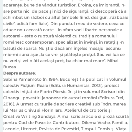
aparențe, bune de vândut turiștilor. Eroina, ca imigrantă, n-
are parte nici de pace și nici de siguranță, ci descoperă că a
schimbat un război cu altul (ambele fiind, desigur, „războaie
civile“, adică familiale). Din punctul meu de vedere, ceea ce
aduce nou această carte – în afara vocii foarte personale a
autoarei – este o ruptură violentă cu tradiția romanului
românesc contemporan, specializat în învinși, în ratați și-n
bătuți de soartă. Nu știu dacă am înțeles mesajul ascuns;
mie-mi sună așa: „Ia ce vrei și plătește prețul. Sau vei lua ce
nu vrei și vei plăti același preț, ba chiar mai mare“. Mihai
Buzea
Despre autoare:
Sabina Yamamoto (n. 1984, București) a publicat în volumul
colectiv Ficțiuni Reale (Editura Humanitas, 2013), proiect
colectiv inițiat de Florin Piersic Jr. și în volumul Scrisori din
Cipangu, povestiri japoneze de autori români (Editura Trei,
2016). A urmat cursurile de scriere creativă sub îndrumarea
lui Marius Chivu și Florin Iaru, Atelierul de croitorie și
Creative Writing Sundays. A mai scris articole și proză scurtă
pentru Cod de Poveste, Contributors, Dilema Veche, Familia,
Laconic, Liternet, Revista de Povestiri, Timpul, Tomis și Viața