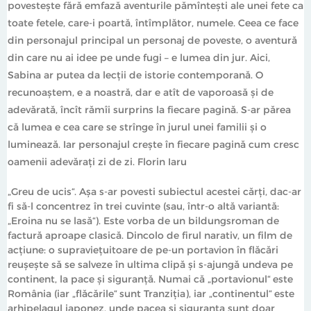
povestește fără emfază aventurile pămîntești ale unei fete ca
toate fetele, care-i poartă, întîmplător, numele. Ceea ce face
din personajul principal un personaj de poveste, o aventură
din care nu ai idee pe unde fugi – e lumea din jur. Aici,
Sabina ar putea da lecții de istorie contemporană. O
recunoaștem, e a noastră, dar e atît de vaporoasă și de
adevărată, încît rămîi surprins la fiecare pagină. S-ar părea
că lumea e cea care se strînge în jurul unei familii și o
luminează. Iar personajul crește în fiecare pagină cum cresc
oamenii adevărați zi de zi. Florin Iaru
„Greu de ucis“. Așa s-ar povesti subiectul acestei cărți, dac-ar
fi să-l concentrez în trei cuvinte (sau, într-o altă variantă:
„Eroina nu se lasă“). Este vorba de un bildungsroman de
factură aproape clasică. Dincolo de firul narativ, un film de
acțiune: o supraviețuitoare de pe-un portavion în flăcări
reușește să se salveze în ultima clipă și s-ajungă undeva pe
continent, la pace și siguranță. Numai că „portavionul“ este
România (iar „flăcările“ sunt Tranziția), iar „continentul“ este
arhipelagul japonez, unde pacea și siguranța sunt doar