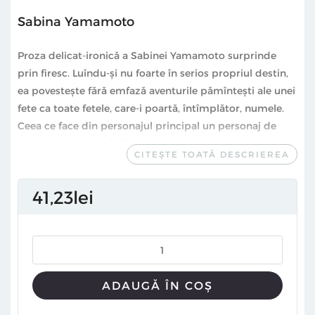
Sabina Yamamoto
Proza delicat-ironică a Sabinei Yamamoto surprinde
prin firesc. Luîndu-și nu foarte în serios propriul destin,
ea povestește fără emfază aventurile pămîntești ale unei
fete ca toate fetele, care-i poartă, întîmplător, numele.
Ceea ce face din personajul principal un personaj de
poveste, o aventură din care nu ai idee pe unde fugi – e
CITEȘTE TOATĂ DESCRIEREA
lumea din jur. Aici, Sabina ar putea da lecții de istorie
contemporană. O recunoaștem, e a noastră, dar e atît de
41
23
lei
vaporoasă și de adevărată, încît rămîi surprins la fiecare
pagină. S-ar părea că lumea e cea care se strînge în jurul
unei familii și o luminează. Iar personajul crește în
fiecare pagină cum cresc oamenii adevărați zi de zi.
Florin Iaru
ADAUGĂ ÎN COȘ
„Greu de ucis“. Așa s-ar povesti subiectul acestei cărți,
dac-ar fi să-l concentrez în trei cuvinte (sau, într-o altă