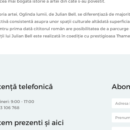
cea mai bogată istorie a artei din câte s-au povestit.
ia artei, Oglinda lumii, de Julian Bell, se diferenţiază de majorit
spectivă consistentă asupra unor spaţii culturale altădată superfici
entru prima dată cititorul român are posibilitatea de a parcurge
ţii lui Julian Bell este realizată în coediţie cu prestigioasa Tha
tență telefonică
Abone
ineri: 9:00 - 17:00
33 106 768
em prezenti și aici