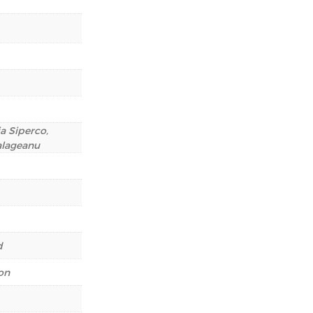
a Siperco,
alageanu
d
on