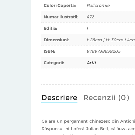
Culori Coperta:
Policromie
Numar Ilustratii:
472
Editia:
I
Dimensiuni:
l: 28cm | H: 30cm | 4c
ISBN:
9789738839205
Categorii:
Artă
Descriere
Recenzii (0)
Ce are un pergament chinezesc din Antichit
Răspunsul ni-l oferă Julian Bell, călăuza ace