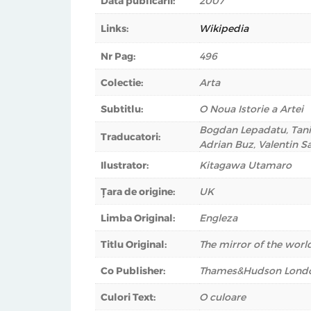
Data publicării:
2007
Links:
Wikipedia
Nr Pag:
496
Colectie:
Arta
Subtitlu:
O Noua Istorie a Artei
Bogdan Lepadatu, Tani
Traducatori:
Adrian Buz, Valentin S
Ilustrator:
Kitagawa Utamaro
Țara de origine:
UK
Limba Original:
Engleza
Titlu Original:
The mirror of the worl
Co Publisher:
Thames&Hudson Lond
Culori Text:
O culoare