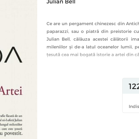
Julian Bell
Ce are un pergament chinezesc din Antich
paparazzi, sau o piatră din preistorie cu
Julian Bell, călăuza acestei călătorii im
mileniilor şi de-a latul oceanelor lumii, p
ţesută cea mai bogată istorie a artei din câ
Făcând parte din categoria sintezelor de ist
diferenţiază de majoritatea lucrărilor anteri
globalizării, şi o perspectivă consistentă a
12
superficial cunoscute, sau chiar neglijate, 
european. Pentru prima dată cititorul rom
Indi
traducere publicată simultan cu apariţia o
cărţii lui Julian Bell este realizată în co