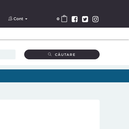
Cont
0
CĂUTARE