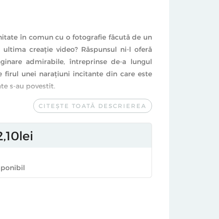
itate în comun cu o fotografie făcută de un
 ultima creaţie video? Răspunsul ni-l oferă
aginare admirabile, întreprinse de-a lungul
e firul unei naraţiuni incitante din care este
te s-au povestit.
CITEȘTE TOATĂ DESCRIEREA
oria artei, Oglinda lumii, de Julian Bell, se
oare prin faptul că oferă, în spiritul erei
supra unor spaţii culturale altădată
2
10
lei
atât de cercetătorul, cât şi de publicul
ân are posibilitatea de a parcurge o
sponibil
riginalului: versiunea în limba română a
ediţie cu prestigioasa Thames&Hudson.