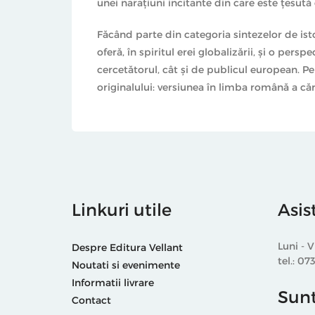
unei naraţiuni incitante din care este ţesută 
Făcând parte din categoria sintezelor de istor
oferă, în spiritul erei globalizării, şi o per
cercetătorul, cât şi de publicul european. P
originalului: versiunea în limba română a căr
Linkuri utile
Asis
Luni - V
Despre Editura Vellant
tel.: 07
Noutati si evenimente
Informatii livrare
Sunt
Contact