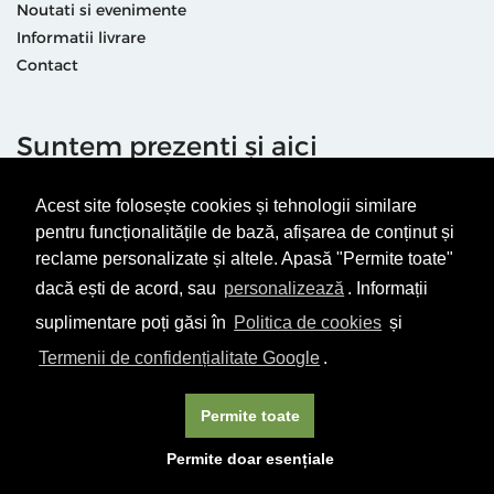
Noutati si evenimente
Informatii livrare
Contact
Suntem prezenti și aici
Acest site folosește cookies și tehnologii similare
pentru funcționalitățile de bază, afișarea de conținut și
reclame personalizate și altele. Apasă "Permite toate"
dacă ești de acord, sau
personalizează
. Informații
Termeni & condiții
Politică de utilizare cookie-uri
suplimentare poți găsi în
Politica de cookies
și
Politică de Confidențialitate
ANPC
Termenii de confidențialitate Google
.
© Editura Vellant 2026 | ® Conținut cu drepturi protejate
Permite toate
Permite doar esențiale