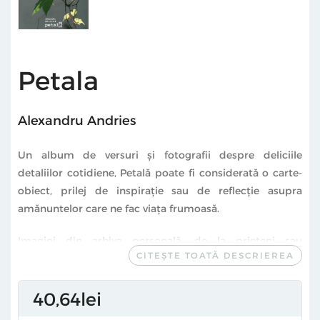
Petala
Alexandru Andries
Un album de versuri şi fotografii despre deliciile
detaliilor cotidiene, Petală poate fi considerată o carte-
obiect, prilej de inspiraţie sau de reflecţie asupra
amănuntelor care ne fac viaţa frumoasă.
Imagini din arhiva personală, de la prieteni sau
CITEȘTE TOATĂ DESCRIEREA
admiratori şi-au găsit locul într-un volum inedit de
versuri şi artă fotografică, ce însoţeşte şi ilustrează cel
mai recent disc semnat de Alexandru Andrieş, Petală.
40
64
lei