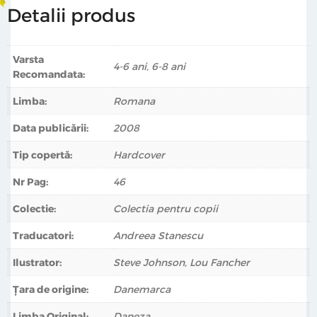
Detalii produs
Varsta
4-6 ani, 6-8 ani
Recomandata:
Limba:
Romana
Data publicării:
2008
Tip copertă:
Hardcover
Nr Pag:
46
Colectie:
Colectia pentru copii
Traducatori:
Andreea Stanescu
Ilustrator:
Steve Johnson, Lou Fancher
Țara de origine:
Danemarca
Limba Original:
Daneza