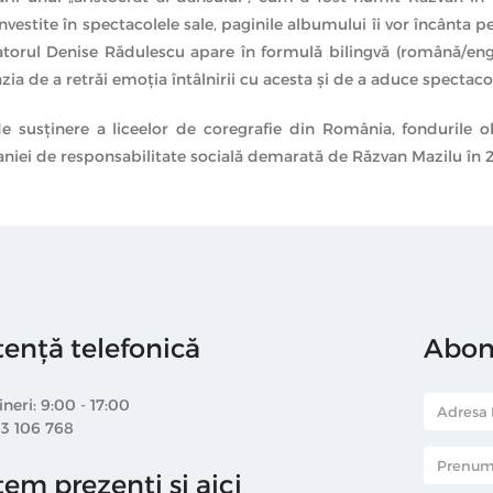
 investite în spectacolele sale, paginile albumului îi vor încânta p
orul Denise Rădulescu apare în formulă bilingvă (română/englez
ia de a retrăi emoţia întâlnirii cu acesta şi de a aduce spectaco
e susţinere a liceelor de coregrafie din România, fondurile 
paniei de responsabilitate socială demarată de Răzvan Mazilu în 
tență telefonică
Abone
ineri: 9:00 - 17:00
33 106 768
em prezenti și aici