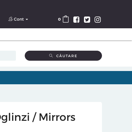
Cont
0
CĂUTARE
linzi / Mirrors