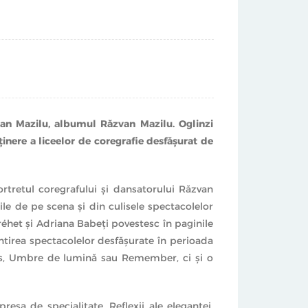
zvan Mazilu, albumul Răzvan Mazilu. Oglinzi
inere a liceelor de coregrafie desfăşurat de
rtretul coregrafului şi dansatorului Răzvan
ile de pe scena şi din culisele spectacolelor
réhet şi Adriana Babeţi povestesc în paginile
intirea spectacolelor desfăşurate în perioada
ss, Umbre de lumină sau Remember, ci şi o
esa de specialitate. Reflexii ale eleganţei,