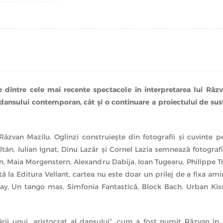
e dintre cele mai recente spectacole în interpretarea lui Ră
dansului contemporan, cât şi o continuare a proiectului de susţ
van Mazilu. Oglinzi construieşte din fotografii şi cuvinte po
ltán, Iulian Ignat, Dinu Lazăr şi Cornel Lazia semnează fotografi
n, Maia Morgenstern, Alexandru Dabija, Ioan Tugearu, Philippe T
ată la Editura Vellant, cartea nu este doar un prilej de a fixa am
ray, Un tango mas, Simfonia Fantastică, Block Bach, Urban Ki
ii unui „aristocrat al dansului”, cum a fost numit Răzvan în pr