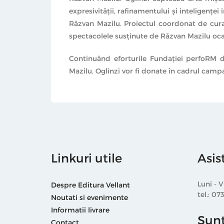
expresivităţii, rafinamentului şi inteligenţei
Răzvan Mazilu. Proiectul coordonat de curat
spectacolele susţinute de Răzvan Mazilu ocaz
Continuând eforturile Fundaţiei perfoRM d
Mazilu. Oglinzi vor fi donate în cadrul cam
Linkuri utile
Asis
Luni - V
Despre Editura Vellant
tel.: 07
Noutati si evenimente
Informatii livrare
Sunt
Contact