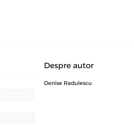
numit Răzvan în presa de specialitate.
rafinamentului şi inteligenţei investite în
încânta pe cei care vor zăbovi în lumea
coordonat de curatorul Denise Rădulescu 
şi le oferă celor care au fost în sală la s
de a retrăi emoţia întâlnirii cu acesta şi 
bibliotecă.
Despre autor
Continuând eforturile Fundaţiei perfoRM
România, fondurile obţinute în urma vânză
donate în cadrul campaniei de responsabi
Denise Radulescu
2007.