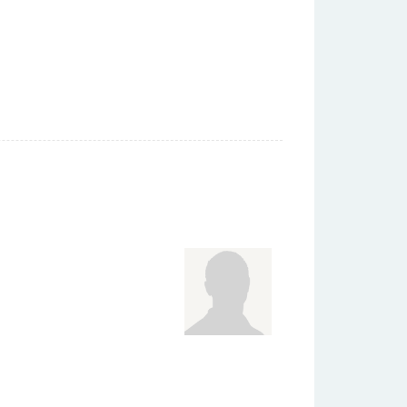
 Reflexii ale eleganţei, expresivităţii,
 spectacolele sale, paginile albumului îi vor
 de oglinzi a lui Răzvan Mazilu. Proiectul
apare în formulă bilingvă (română/engleză)
pectacolele susţinute de Răzvan Mazilu ocazia
de a aduce spectacolul de pe scenă în propria
 de susţinere a liceelor de coregrafie din
rii albumului Răzvan Mazilu. Oglinzi vor fi
litate socială demarată de Răzvan Mazilu în