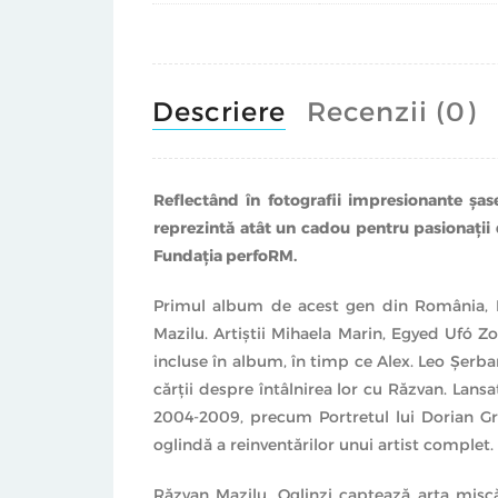
Descriere
Recenzii (0)
Reflectând în fotografii impresionante şas
reprezintă atât un cadou pentru pasionaţii 
Fundaţia perfoRM.
Primul album de acest gen din România, Răz
Mazilu. Artiştii Mihaela Marin, Egyed Ufó Zo
incluse în album, în timp ce Alex. Leo Şerba
cărţii despre întâlnirea lor cu Răzvan. Lans
2004-2009, precum Portretul lui Dorian G
oglindă a reinventărilor unui artist complet.
Răzvan Mazilu. Oglinzi captează arta mişcăr