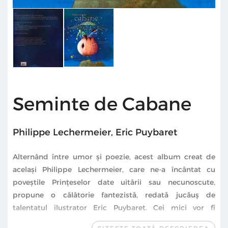
Seminte de Cabane
Philippe Lechermeier
,
Eric Puybaret
Alternând între umor şi poezie, acest album creat de
acelaşi Philippe Lechermeier, care ne-a încântat cu
poveştile Prinţeselor date uitării sau necunoscute,
propune o călătorie fantezistă, redată jucăuş de
talentatul ilustrator Eric Puybaret. Cei mici vor fi
captivaţi de varietatea şi de formele inedite ale