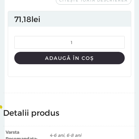
CITEȘTE TOATĂ DESCRIEREA
cabanelor, pe când cei mari se vor lăsa încă o dată
purtaţi de visele din copilărie... O agendă de voiaj cu
71
18
lei
totul ieşită din comun! Să-l urmărim pe marele
explorator, Alphonso de Copacabana, care ne invită la o
încântătoare drumeţie, în căutare de cabane pe cât de
minunate, pe-atât de diferite: cabana de turtă dulce a
micilor Hänsel şi Gretel, cabana arboricolă sau cea de
melc, ba chiar şi aceea de la capătul pământului!
ADAUGĂ ÎN COȘ
Detalii produs
Varsta
4-6 ani, 6-8 ani
Recomandata: