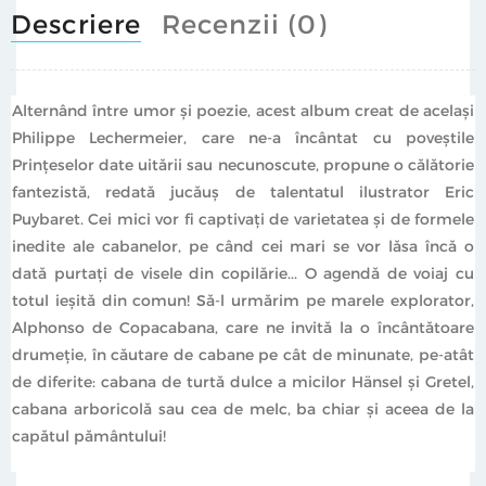
Descriere
Recenzii (0)
Alternând între umor şi poezie, acest album creat de acelaşi
Philippe Lechermeier, care ne-a încântat cu poveştile
Prinţeselor date uitării sau necunoscute, propune o călătorie
fantezistă, redată jucăuş de talentatul ilustrator Eric
Puybaret. Cei mici vor fi captivaţi de varietatea şi de formele
inedite ale cabanelor, pe când cei mari se vor lăsa încă o
dată purtaţi de visele din copilărie... O agendă de voiaj cu
totul ieşită din comun! Să-l urmărim pe marele explorator,
Alphonso de Copacabana, care ne invită la o încântătoare
drumeţie, în căutare de cabane pe cât de minunate, pe-atât
de diferite: cabana de turtă dulce a micilor Hänsel şi Gretel,
cabana arboricolă sau cea de melc, ba chiar şi aceea de la
capătul pământului!