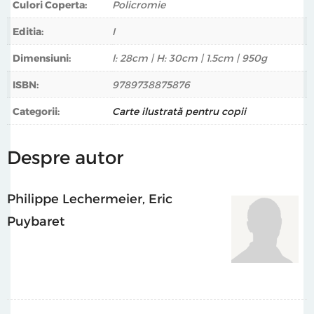
Culori Coperta:
Policromie
Editia:
I
Dimensiuni:
l: 28cm | H: 30cm | 1.5cm | 950g
ISBN:
9789738875876
Categorii:
Carte ilustrată pentru copii
Despre autor
Philippe Lechermeier
,
Eric
Puybaret