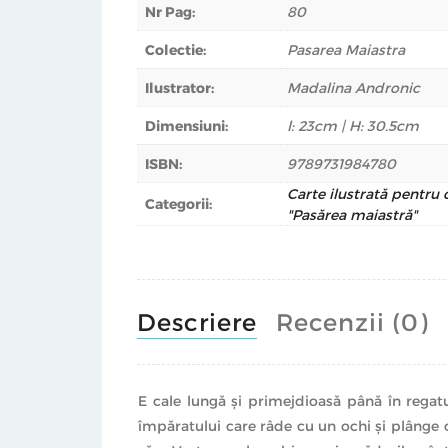
Nr Pag:
80
Colectie:
Pasarea Maiastra
Ilustrator:
Madalina Andronic
Dimensiuni:
l: 23cm | H: 30.5cm
ISBN:
9789731984780
Carte ilustrată pentru 
Categorii:
"Pasărea maiastră"
Descriere
Recenzii (0)
E cale lungă şi primejdioasă până în regatu
împăratului care râde cu un ochi şi plânge c