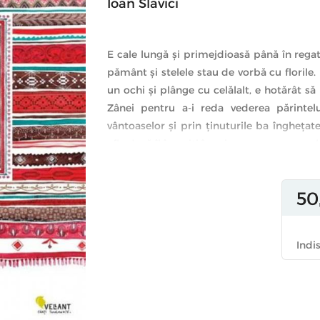
Ioan Slavici
E cale lungă şi primejdioasă până în regat
pământ şi stelele stau de vorbă cu florile
un ochi şi plânge cu celălalt, e hotărât să
Zânei pentru a-i reda vederea părintel
vântoaselor şi prin ţinuturile ba îngheţat
afla dacă îl însoţiţi în minunata poveste a lu
transpusă acum în desene minuţioase de 
Inclusă în colecţia Pasărea măiastră de b
50
povestea Zânei Zorilor se desfăşoară în
Mădălina Andronic şi reprezintă un cadou
Indi
poveşti ilustrate.