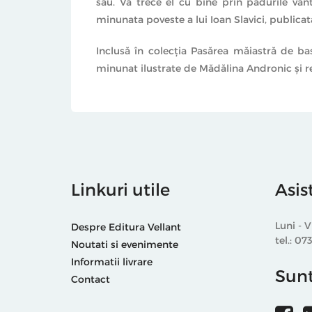
său. Va trece el cu bine prin pădurile vânt
minunata poveste a lui Ioan Slavici, publica
Inclusă în colecţia Pasărea măiastră de ba
minunat ilustrate de Mădălina Andronic şi rep
Linkuri utile
Asis
Luni - V
Despre Editura Vellant
tel.: 07
Noutati si evenimente
Informatii livrare
Sunt
Contact