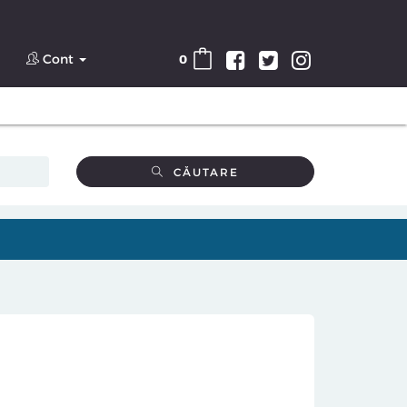
Cont
0
CĂUTARE