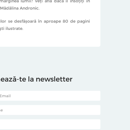
arginea lumii? Veţi afla dacă îl însoţiţi în
e Mădălina Andronic.
rilor se desfăşoară în aproape 80 de pagini
i ilustrate.
ază-te la newsletter