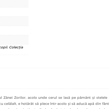
copii
,
Colecția
l Zânei Zorilor, acolo unde cerul se lasă pe pământ şi stelele 
u celălalt, e hotărât să plece într-acolo şi să aducă apă din fân