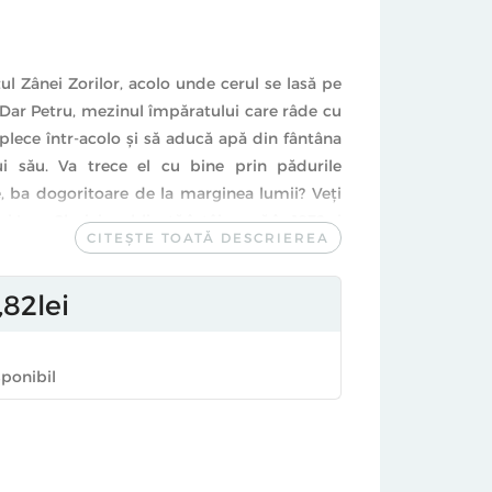
ul Zânei Zorilor, acolo unde cerul se lasă pe
. Dar Petru, mezinul împăratului care râde cu
 plece într-acolo şi să aducă apă din fântâna
ui său. Va trece el cu bine prin pădurile
e, ba dogoritoare de la marginea lumii? Veţi
i Ioan Slavici, publicată întâia oară în 1872 şi
CITEȘTE TOATĂ DESCRIEREA
Mădălina Andronic.
asme româneşti ilustrate de artişti români,
82
lei
 aproape 80 de pagini minunat ilustrate de
 perfect pentru micii şi marii cititori de
sponibil