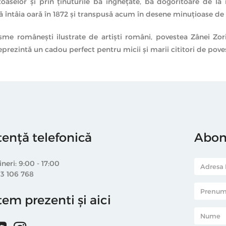
oaselor şi prin ţinuturile ba îngheţate, ba dogoritoare de la m
tă întâia oară în 1872 şi transpusă acum în desene minuţioase d
sme româneşti ilustrate de artişti români, povestea Zânei Zo
rezintă un cadou perfect pentru micii şi marii cititori de poveşt
tență telefonică
Abone
ineri: 9:00 - 17:00
33 106 768
em prezenti și aici