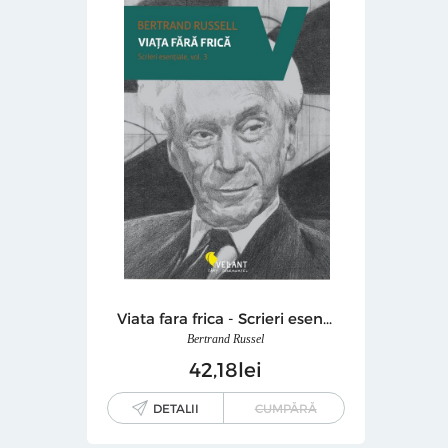
Viata fara frica - Scrieri esentiale, vol. 3
Bertrand Russel
42
18
lei
DETALII
CUMPĂRĂ