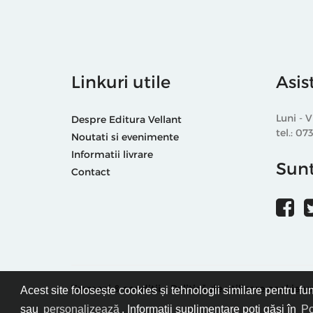
Linkuri utile
Asis
Luni - V
Despre Editura Vellant
tel.: 07
Noutati si evenimente
Informatii livrare
Sunt
Contact
Termeni & condiții
Politică de utilizare cookie-ur
Acest site folosește cookies și tehnologii similare pentru fu
sau
personalizează
. Informații suplimentare poți găsi în
Po