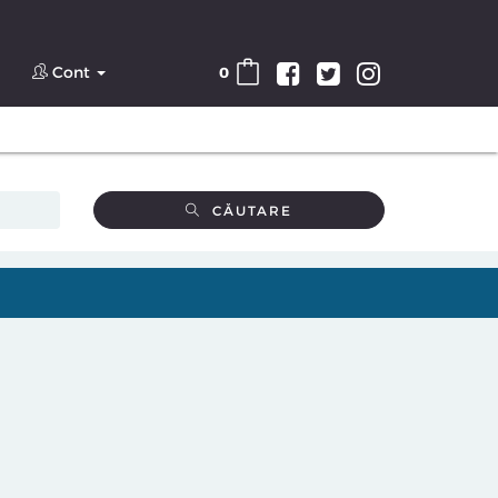
Cont
0
CĂUTARE