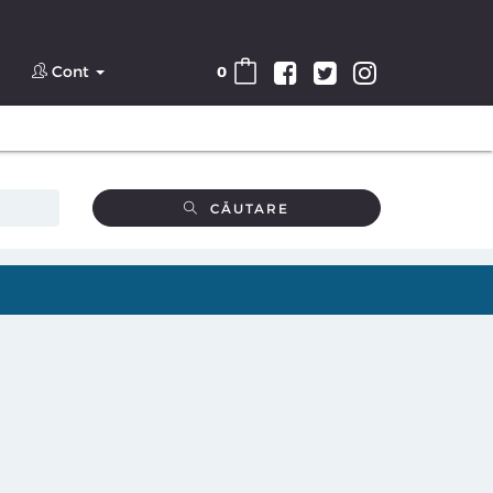
Cont
0
CĂUTARE