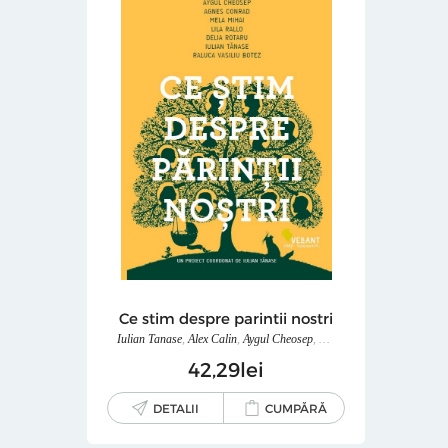
Ce stim despre parintii nostri
Iulian Tanase
,
Alex Calin
,
Aygul Cheosep
,
Agnes Conrad
,
Mela Miha
42
29
lei
DETALII
CUMPĂRĂ