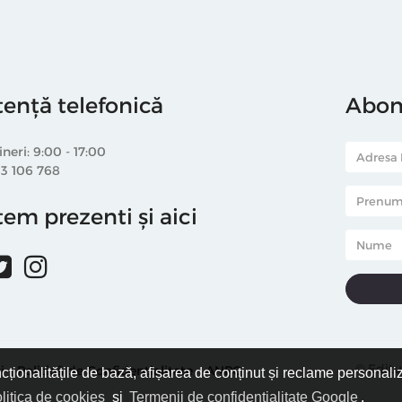
tență telefonică
Abone
ineri: 9:00 - 17:00
33 106 768
em prezenti și aici
© Editu
i
Politică de Confidențialitate
ANPC
ncționalitățile de bază, afișarea de conținut și reclame personali
litica de cookies
și
Termenii de confidențialitate Google
.