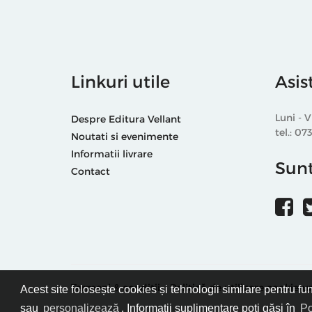
Linkuri utile
Asis
Luni - V
Despre Editura Vellant
tel.: 07
Noutati si evenimente
Informatii livrare
Sunt
Contact
Termeni & condiții
Politică de utilizare cookie-ur
Acest site folosește cookies și tehnologii similare pentru fu
sau
personalizează
. Informații suplimentare poți găsi în
Po