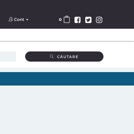
Cont
0
CĂUTARE