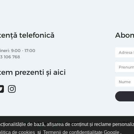
tență telefonică
Abone
ineri: 9:00 - 17:00
33 106 768
em prezenti și aici
© Editu
i
Politică de Confidențialitate
ANPC
ncționalitățile de bază, afișarea de conținut și reclame personali
litica de cookies
și
Termenii de confidențialitate Google
.