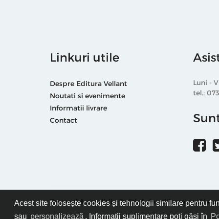
Linkuri utile
Asis
Luni - V
Despre Editura Vellant
tel.: 07
Noutati si evenimente
Informatii livrare
Sunt
Contact
Termeni & condiții
Politică de utilizare cookie-ur
Acest site folosește cookies și tehnologii similare pentru fu
sau
personalizează
. Informații suplimentare poți găsi în
Po