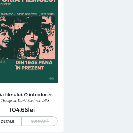
Istoria filmului. O introducere. Volumul 2
n Thompson
,
David Bordwell
,
Jeff Smith
104
66
lei
DETALII
CUMPĂRĂ