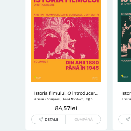
Istoria filmului. O introducere. Volumul I
Kristin Thompson
,
David Bordwell
,
Jeff Smith
Kristi
84
57
lei
DETALII
CUMPĂRĂ