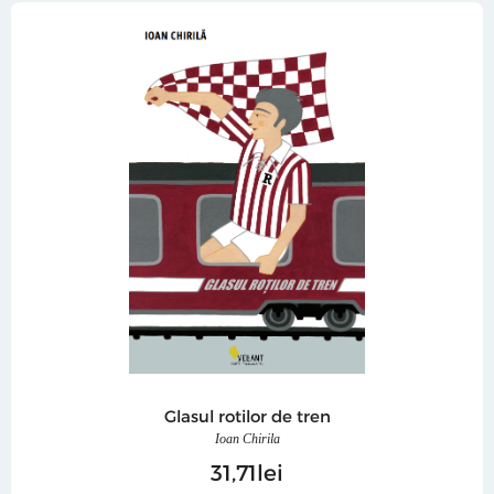
Glasul rotilor de tren
Ioan Chirila
31
71
lei