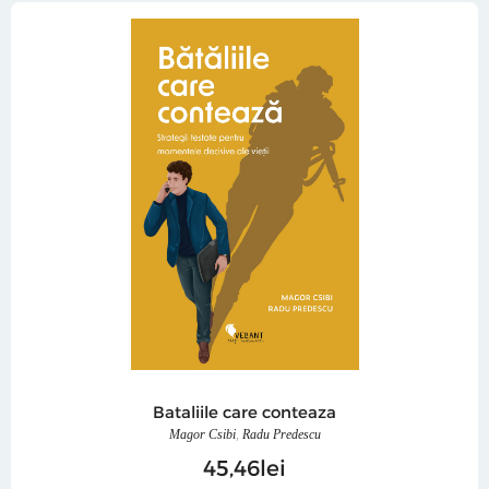
Bataliile care conteaza
Magor Csibi
,
Radu Predescu
45
46
lei