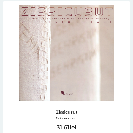
Zissicusut
Victoria Zidaru
31
61
lei