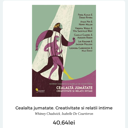
Cealalta jumatate. Creativitate si relatii intime
Whitney Chadwick
,
Isabelle De Courtivron
40
64
lei