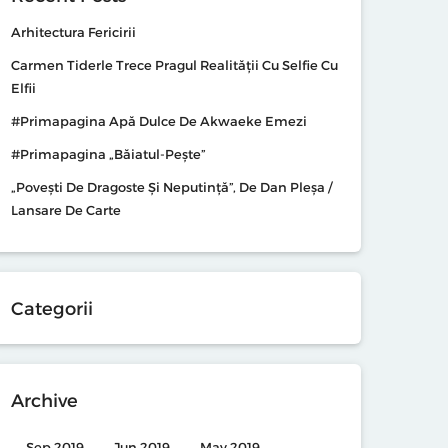
Arhitectura Fericirii
Carmen Tiderle Trece Pragul Realității Cu Selfie Cu
Elfii
#primapagina Apă Dulce De Akwaeke Emezi
#primapagina „Băiatul-Pește”
„Povești De Dragoste Și Neputință”, De Dan Pleșa /
Lansare De Carte
Categorii
Archive
Sep 2019
Jun 2019
May 2019