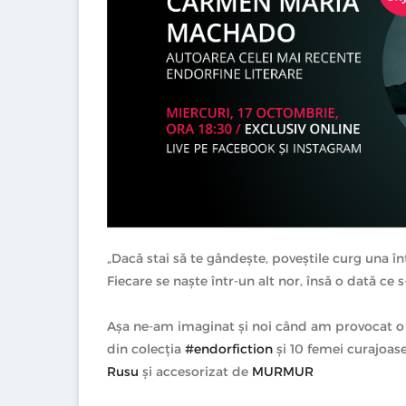
„Dacă stai să te gândește, poveștile curg una înt
Fiecare se naște într-un alt nor, însă o dată ce s
Așa ne-am imaginat și noi când am provocat o d
din colecția
#endorfiction
și 10 femei curajoas
Rusu
și accesorizat de
MURMUR