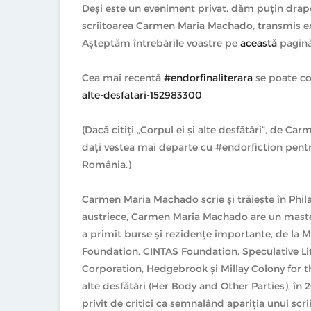
Deși este un eveniment privat, dăm puțin draper
scriitoarea Carmen Maria Machado, transmis exc
Așteptăm întrebările voastre pe
această
pagină
Cea mai recentă
#endorfinaliterara
se poate c
alte-desfatari-152983300
(Dacă citiți „Corpul ei și alte desfătări”, de C
dați vestea mai departe cu #endorfiction pentru
România.)
Carmen Maria Machado scrie și trăiește în Phila
austriece, Carmen Maria Machado are un mastera
a primit burse și rezidențe importante, de la
Foundation, CINTAS Foundation, Speculative Li
Corporation, Hedgebrook și Millay Colony for th
alte desfătări (Her Body and Other Parties), în 
privit de critici ca semnalând apariția unui scri