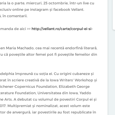
ia la o parte, miercuri, 25 octombrie, într-un live cu
lusiv online pe instagram și facebook Vellant.
, în comentarii.
omanda de aici >>
http://vellant.ro/carte/corpul-ei-si-
armen Maria Machado, cea mai recentă endorfină literară,
 că poveștile altor femei pot fi poveștile femeilor din
delphia împreună cu soția ei. Cu origini cubaneze și
t în scriere creativă de la Iowa Writers' Workshop și
 Michener-Copernicus Foundation, Elizabeth George
terature Foundation, Universitatea din Iowa, Yaddo
e Arts. A debutat cu volumul de povestiri Corpul ei și
2017. Multipremiat și nominalizat, acest volum este
itor de anvergură, iar povestirile au fost republicate în