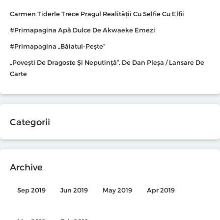
Carmen Tiderle Trece Pragul Realității Cu Selfie Cu Elfii
#primapagina Apă Dulce De Akwaeke Emezi
#primapagina „Băiatul-Pește”
„Povești De Dragoste Și Neputință”, De Dan Pleșa / Lansare De
Carte
Categorii
Archive
Sep 2019
Jun 2019
May 2019
Apr 2019