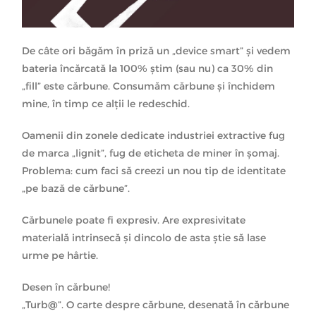
De câte ori băgăm în priză un „device smart” şi vedem
bateria încărcată la 100% ştim (sau nu) ca 30% din
„fill” este cărbune. Consumăm cărbune şi închidem
mine, în timp ce alţii le redeschid.
Oamenii din zonele dedicate industriei extractive fug
de marca „lignit”, fug de eticheta de miner în şomaj.
Problema: cum faci să creezi un nou tip de identitate
„pe bază de cărbune”.
Cărbunele poate fi expresiv. Are expresivitate
materială intrinsecă şi dincolo de asta ştie să lase
urme pe hârtie.
Desen în cărbune!
„Turb@”. O carte despre cărbune, desenată în cărbune