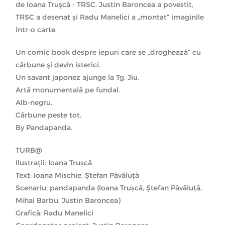
de Ioana Trușcă - TRSC. Justin Baroncea a povestit,
TRSC a desenat şi Radu Manelici a „montat” imaginile
într-o carte.
Un comic book despre iepuri care se
„droghează” cu
cărbune şi devin isterici.
Un savant japonez ajunge la Tg. Jiu.
Artă monumentală pe fundal.
Alb-negru.
Cărbune peste tot.
By Pandapanda.
TURB@
Ilustrații: Ioana Trușcă
Text: Ioana Mischie, Ștefan Păvăluță
Scenariu: pandapanda (Ioana Trușcă, Ștefan Păvăluță,
Mihai Barbu, Justin Baroncea)
Grafică: Radu Manelici