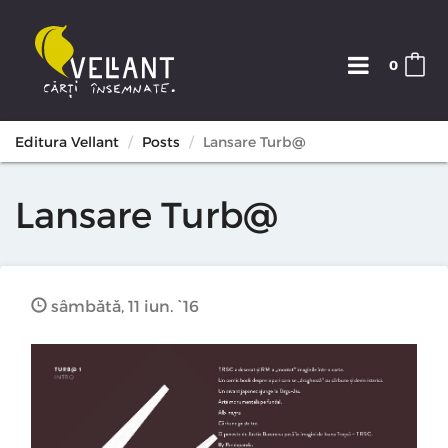
0
Editura Vellant
Posts
Lansare Turb@
Lansare Turb@
sâmbătă, 11 iun. `16