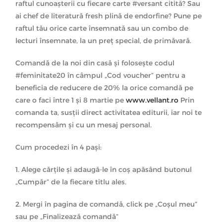
raftul cunoașterii cu fiecare carte #versant citită? Sau
ai chef de literatură fresh plină de endorfine? Pune pe
raftul tău orice carte însemnată sau un combo de
lecturi însemnate, la un preț special, de primăvară.
Comandă de la noi din casă și folosește codul
#feminitate20 în câmpul „Cod voucher” pentru a
beneficia de reducere de 20% la orice comandă pe
care o faci între 1 și 8 martie pe
www.vellant.ro
Prin
comanda ta, susții direct activitatea editurii, iar noi te
recompensăm și cu un mesaj personal.
Cum procedezi în 4 pași:
1. Alege cărțile și adaugă-le în coș apăsând butonul
„Cumpăr” de la fiecare titlu ales.
2. Mergi în pagina de comandă, click pe „Coșul meu”
sau pe „Finalizează comandă”