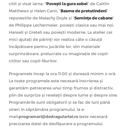
citit și visat iarna:
“
Poveşti la gura sobei
” de Caitlin
Matthews și Helen Cann, ”
Basme de pretutindeni
”
repovestite de Malachy Doyle și ”
Semințe de cabane
”
de Philippe Lechermeier, povești clasice sau mai noi,
Hanseli și Greteli sau povești moderne. La atelier cei
mici ajutați de părinți vor realiza câte o căsuță
încăpătoare pentru jucăriile lor, din materiale
surprinzătoare, prelucrate cu imaginație de copil-
cititor sau copil-făuritor.
Programele încep la ora 11.00 şi durează minim o oră.
La toate programele este necesară înscrierea și
garantăm petrecerea unui timp frumos și distractiv,
plin de surprize și revelații despre lume și despre sine.
Programările sunt obligatorii şi se fac de luni până
vineri în săptămâna programului, la e-
mail:
programari@dedragulartei.ro
(este necesară
precizarea datei de desfășurare a programului,