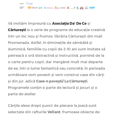
Vă invităm împreună cu
Asociația Da' De Ce
și
Cărturești
la o serie de programe de educație creativă
într-un loc nou și frumos: librăria Cărturești din mall
Promenada. Astfel, în diminețile de sâmbătă și
duminică, familiile cu copii de 2-10 ani sunt invitate să
petreacă o oră distractivă și instructivă, pornind de la
o carte pentru copii, dar mergând mult mai departe
de ea, într-o lume fantastică sau concretă; în perioada
următoare vom povesti și vom construi case din cărți
și din jur, adică
Case-n povești/ La Cărturești
.
Programele conțin o parte de lectură și jocuri și o
parte de atelier.
Cărțile alese drept punct de plecare la joacă sunt
selectate din rafturile
Vellant
, frumoase obiecte de