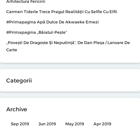
Arhitectura Fericirii
Carmen Tiderle Trece Pragul Realității Cu Selfie Cu Elfii
#primapagina Apă Dulce De Akwaeke Emezi
#primapagina „Băiatul-Pește”
„Povești De Dragoste Și Neputință”, De Dan Pleșa / Lansare De
Carte
Categorii
Archive
Sep 2019
Jun 2019
May 2019
Apr 2019