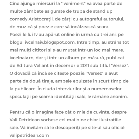
Cine ajunge miercuri la “iveniment” va avea parte de
multe zâmbete asigurate de trupa de stand up
comedy Aristocraţii, de cărţi cu autograful autorului,
de muzică şi poezie care să încălzească seara.
Poeziile lui Iv au apărut online în urmă cu trei ani, pe
blogul ivcelnaiv.blogspot.com. Între timp, au strâns tot
mai mulţi cititori şi s-au mutat într-un loc mai mare,
ivcelnaiv.ro, dar şi într-un album pe măsură, publicat
de Editura Vellant în decembrie 2011 sub titlul “Versez”.
O dovadă că încă se citeşte poezie, “Versez” a avut
parte de două tiraje, ambele epuizate în scurt timp de
la publicare. În ciuda interviurilor şi a numeroaselor
speculaţii pe seama identităţii sale, Iv rămâne anonim.
Pentru că o imagine face cât o mie de cuvinte, despre
Vali Petridean vorbesc cel mai bine chiar ilustraţiile
sale. Vă invităm să le descoperiţi pe site-ul său oficial:
valipetridean.com