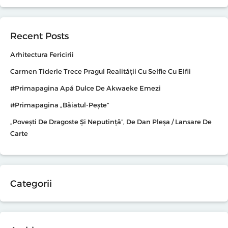
Recent Posts
Arhitectura Fericirii
Carmen Tiderle Trece Pragul Realității Cu Selfie Cu Elfii
#primapagina Apă Dulce De Akwaeke Emezi
#primapagina „Băiatul-Pește”
„Povești De Dragoste Și Neputință”, De Dan Pleșa / Lansare De
Carte
Categorii