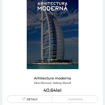
Arhitectura moderna
Elain Harwood
,
Anthony Hassell
40
64
lei
DETALII
CUMPĂRĂ