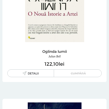
Oglinda lumii
Julian Bell
122
10
lei
DETALII
CUMPĂRĂ