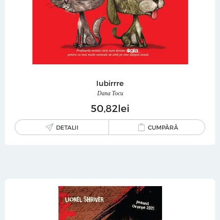
Iubirrre
Dana Tocu
50
82
lei
DETALII
CUMPĂRĂ