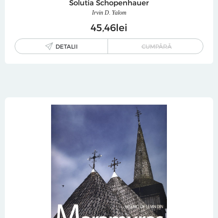
Solutia Schopenhauer
Irvin D. Yalom
45
46
lei
DETALII
CUMPĂRĂ