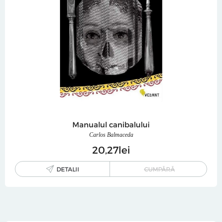
Manualul canibalului
Carlos Balmaceda
20
27
lei
DETALII
CUMPĂRĂ