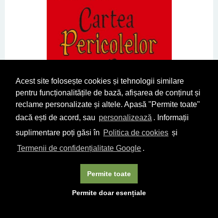
Acest site folosește cookies și tehnologii similare
pentru funcționalitățile de bază, afișarea de conținut și
reclame personalizate și altele. Apasă "Permite toate"
dacă ești de acord, sau
personalizează
. Informații
suplimentare poți găsi în
Politica de cookies
și
Termenii de confidențialitate Google
.
Cartea pericolelor pentru baieti
Conn Iggulden
,
Hal Iggulden
Permite toate
71
18
lei
Permite doar esențiale
DETALII
CUMPĂRĂ