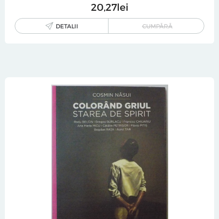
20
27
lei
DETALII
CUMPĂRĂ