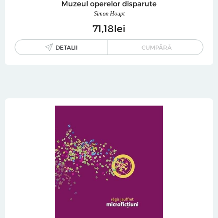
Muzeul operelor disparute
Simon Houpt
71
18
lei
DETALII
CUMPĂRĂ