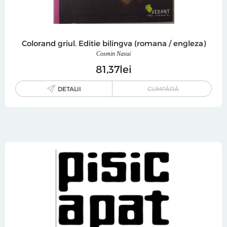
Colorand griul. Editie bilingva (romana / engleza)
Cosmin Nasui
81
37
lei
DETALII
CUMPĂRĂ