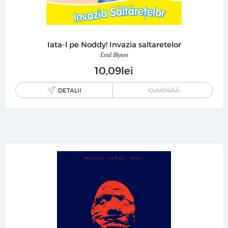
Iata-l pe Noddy! Invazia saltaretelor
Enid Blyton
10
09
lei
DETALII
CUMPĂRĂ