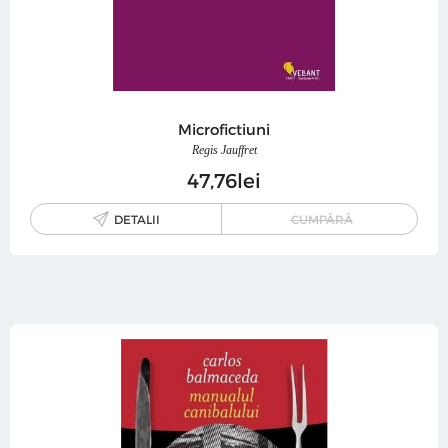
Microfictiuni
Regis Jauffret
47
76
lei
DETALII
CUMPĂRĂ