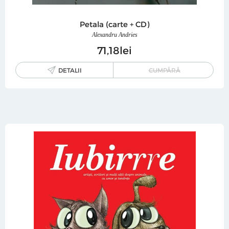
Petala (carte + CD)
Alexandru Andries
71
18
lei
DETALII
CUMPĂRĂ