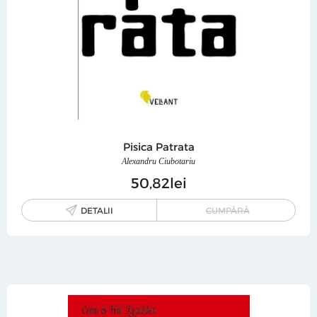
Pisica Patrata
Alexandru Ciubotariu
50
82
lei
DETALII
CUMPĂRĂ