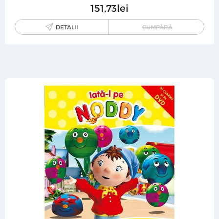
151
73
lei
DETALII
CUMPĂRĂ