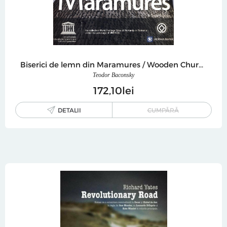
Biserici de lemn din Maramures / Wooden Churches of Maramures
Teodor Baconsky
172
10
lei
DETALII
CUMPĂRĂ