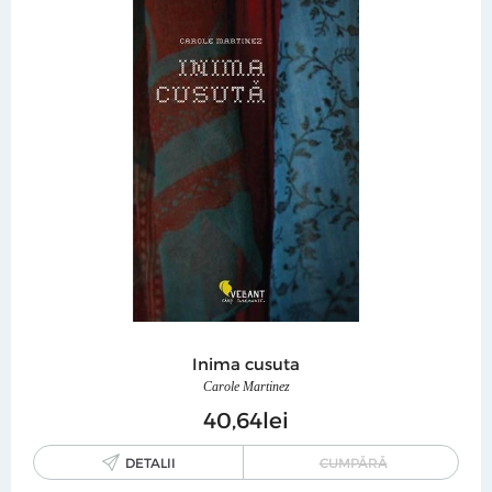
Inima cusuta
Carole Martinez
40
64
lei
DETALII
CUMPĂRĂ