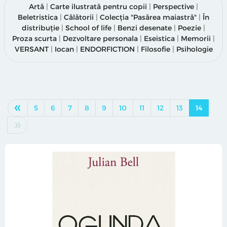
Artă
|
Carte ilustrată pentru copii
|
Perspective
|
Beletristica
|
Călătorii
|
Colecția "Pasărea maiastră"
|
În
distribuție
|
School of life
|
Benzi desenate
|
Poezie
|
Proza scurta
|
Dezvoltare personala
|
Eseistica
|
Memorii
|
VERSANT
|
Iocan
|
ENDORFICTION
|
Filosofie
|
Psihologie
«
5
6
7
8
9
10
11
12
13
14
»