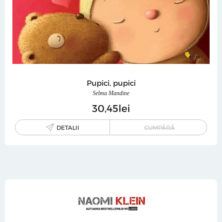
Pupici, pupici
Selma Mandine
30
45
lei
DETALII
CUMPĂRĂ